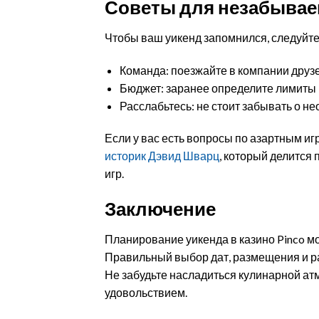
Советы для незабывае
Чтобы ваш уикенд запомнился, следуйте
Команда: поезжайте в компании друзе
Бюджет: заранее определите лимиты н
Расслабьтесь: не стоит забывать о н
Если у вас есть вопросы по азартным игр
историк Дэвид Шварц
, который делится
игр.
Заключение
Планирование уикенда в казино Pinco м
Правильный выбор дат, размещения и ра
Не забудьте насладиться кулинарной ат
удовольствием.