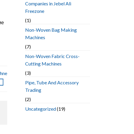
Companies in Jebel Ali
Freezone
(1)
ие
Non-Woven Bag Making
Machines
(7)
Non-Woven Fabric Cross-
Cutting Machines
(3)
ohne
Pipe, Tube And Accessory
Trading
(2)
Uncategorized
(19)