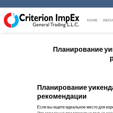
Skip
to
content
HOME
ABOU
Планирование уик
Планирование уикенда
рекомендации
Если вы ищете идеальное место для коро