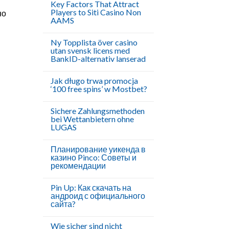
Key Factors That Attract
Players to Siti Casino Non
но
AAMS
Ny Topplista över casino
utan svensk licens med
BankID-alternativ lanserad
Jak długo trwa promocja
‘100 free spins’ w Mostbet?
Sichere Zahlungsmethoden
bei Wettanbietern ohne
LUGAS
Планирование уикенда в
казино Pinco: Советы и
рекомендации
Pin Up: Как скачать на
андроид с официального
сайта?
Wie sicher sind nicht