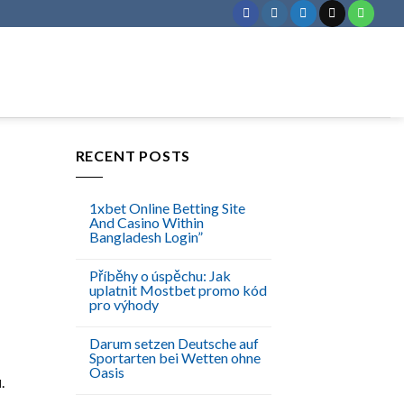
RECENT POSTS
1xbet Online Betting Site
And Casino Within
Bangladesh Login”
Příběhy o úspěchu: Jak
uplatnit Mostbet promo kód
pro výhody
Darum setzen Deutsche auf
Sportarten bei Wetten ohne
Oasis
.