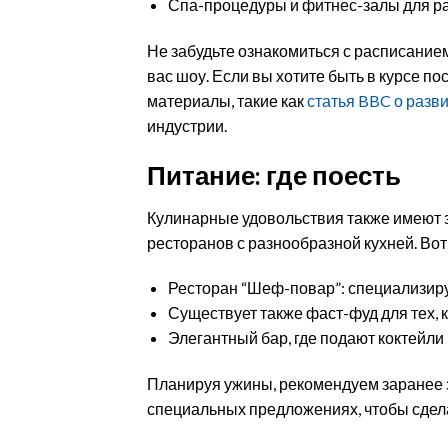
Спа-процедуры и фитнес-залы для р
Не забудьте ознакомиться с расписание
вас шоу. Если вы хотите быть в курсе п
материалы, такие как
статья BBC о разв
индустрии.
Питание: где поесть
Кулинарные удовольствия также имеют з
ресторанов с разнообразной кухней. Во
Ресторан “Шеф-повар”: специализируе
Существует также фаст-фуд для тех, к
Элегантный бар, где подают коктейли и
Планируя ужины, рекомендуем заранее з
специальных предложениях, чтобы сде