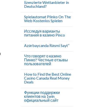
lizenzierte Wettanbieter in
Deutschland?
Spielautomat Plinko On The
Web Kostenlos Spielen
Исследуя варианты
питания в казино Pinco
Azərbaycanda Rəsmi Sayt”
я
Что говорят о казино
Пинко? Честные отзывы
пользователей
How to Find the Best Online
Casino Canada Real Money
Deals
Функции поддержки
клиентов на 1win
официальный сайт