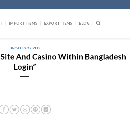
T
IMPORT ITEMS
EXPORT ITEMS
BLOG
UNCATEGORIZED
 Site And Casino Within Bangladesh
Login”