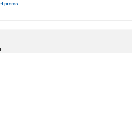
bet promo
t.