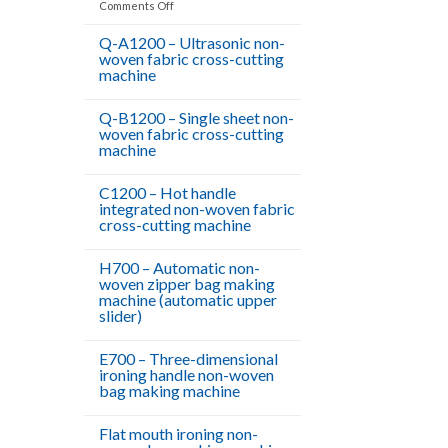
on
Comments Off
Middle
Lafi
East
Al
Q-A1200 – Ultrasonic non-
B11,
woven fabric cross-cutting
Mazroey
machine
Technical
Jebel
Company
Ali
W
Q-B1200 – Single sheet non-
Free
L
woven fabric cross-cutting
Zone,Dubai,UAE
L
machine
Mussafa,
Abu
C1200 – Hot handle
integrated non-woven fabric
Dhabi
cross-cutting machine
H700 – Automatic non-
woven zipper bag making
machine (automatic upper
slider)
E700 – Three-dimensional
ironing handle non-woven
bag making machine
Flat mouth ironing non-