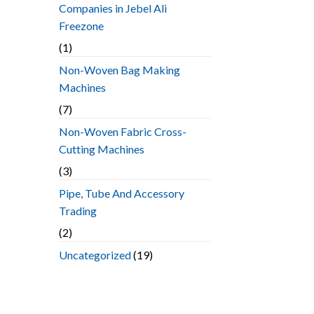
Companies in Jebel Ali
Freezone
(1)
Non-Woven Bag Making
Machines
(7)
Non-Woven Fabric Cross-
Cutting Machines
(3)
Pipe, Tube And Accessory
Trading
(2)
Uncategorized
(19)