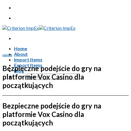
Skip
to
content
Home
About
casino
Import Items
Export Items
Bezpieczne podejście do gry na
Blog
platformie Vox Casino dla
Search
for:
początkujących
Bezpieczne podejście do gry na
platformie Vox Casino dla
początkujących