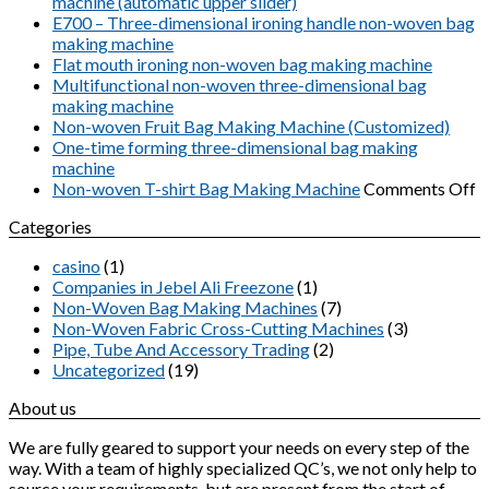
L
machine (automatic upper slider)
Ali
E700 – Three-dimensional ironing handle non-woven bag
Mussafa,
Free
making machine
Abu
Zone,Dubai
Flat mouth ironing non-woven bag making machine
Dhabi
Multifunctional non-woven three-dimensional bag
making machine
Non-woven Fruit Bag Making Machine (Customized)
One-time forming three-dimensional bag making
machine
o
Non-woven T-shirt Bag Making Machine
Comments Off
N
Categories
w
T
casino
(1)
sh
Companies in Jebel Ali Freezone
(1)
B
Non-Woven Bag Making Machines
(7)
M
Non-Woven Fabric Cross-Cutting Machines
(3)
M
Pipe, Tube And Accessory Trading
(2)
Uncategorized
(19)
About us
We are fully geared to support your needs on every step of the
way. With a team of highly specialized QC’s, we not only help to
source your requirements, but are present from the start of