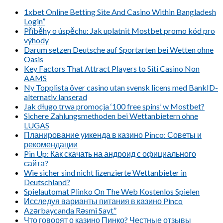
1xbet Online Betting Site And Casino Within Bangladesh
Login”
Příběhy o úspěchu: Jak uplatnit Mostbet promo kód pro
výhody
Darum setzen Deutsche auf Sportarten bei Wetten ohne
Oasis
Key Factors That Attract Players to Siti Casino Non
AAMS
Ny Topplista över casino utan svensk licens med BankID-
alternativ lanserad
Jak długo trwa promocja ‘100 free spins’ w Mostbet?
Sichere Zahlungsmethoden bei Wettanbietern ohne
LUGAS
Планирование уикенда в казино Pinco: Советы и
рекомендации
Pin Up: Как скачать на андроид с официального
сайта?
Wie sicher sind nicht lizenzierte Wettanbieter in
Deutschland?
Spielautomat Plinko On The Web Kostenlos Spielen
Исследуя варианты питания в казино Pinco
Azərbaycanda Rəsmi Sayt”
Что говорят о казино Пинко? Честные отзывы