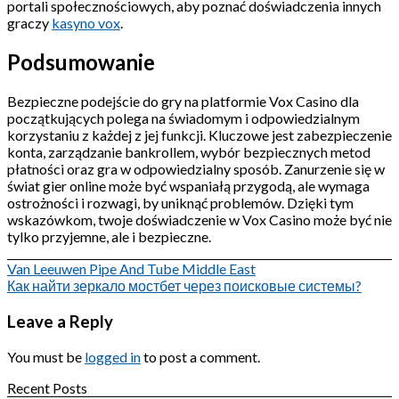
portali społecznościowych, aby poznać doświadczenia innych
graczy
kasyno vox
.
Podsumowanie
Bezpieczne podejście do gry na platformie Vox Casino dla
początkujących polega na świadomym i odpowiedzialnym
korzystaniu z każdej z jej funkcji. Kluczowe jest zabezpieczenie
konta, zarządzanie bankrollem, wybór bezpiecznych metod
płatności oraz gra w odpowiedzialny sposób. Zanurzenie się w
świat gier online może być wspaniałą przygodą, ale wymaga
ostrożności i rozwagi, by uniknąć problemów. Dzięki tym
wskazówkom, twoje doświadczenie w Vox Casino może być nie
tylko przyjemne, ale i bezpieczne.
Van Leeuwen Pipe And Tube Middle East
Как найти зеркало мостбет через поисковые системы?
Leave a Reply
You must be
logged in
to post a comment.
Recent Posts