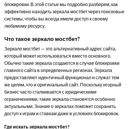
блокировки. В этой статье мы подробно разберем, как
эффективно находить зеркала мостбет через поисковые
системы, чтобы вы всегда имели доступ к своему
любимому ресурсу.
Что такое зеркало мостбет?
Зеркало мостбет — это альтернативный адрес сайта,
который может использоваться вместо основного.
Обычно такие зеркала создаются в случае блокировки
главного сайта в определенных регионах. Зеркала
предоставляют идентичный функционал и служат тем
же целям, что и оригинальный сайт. Поскольку игорный
бизнес часто сталкивается с юридическими
ограничениями, такие зеркала становятся особенно
актуальными. Знание о зеркалах поможет сохранить
доступ к играм и ставкам даже в условиях блокировок.
Где искать зеркала мостбет?