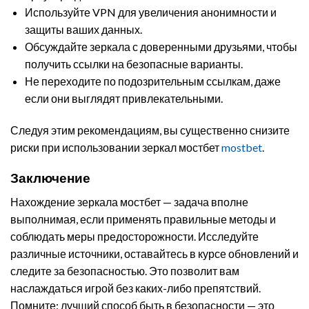
Используйте VPN для увеличения анонимности и
защиты ваших данных.
Обсуждайте зеркала с доверенными друзьями, чтобы
получить ссылки на безопасные варианты.
Не переходите по подозрительным ссылкам, даже
если они выглядят привлекательными.
Следуя этим рекомендациям, вы существенно снизите
риски при использовании зеркал мостбет
mostbet
.
Заключение
Нахождение зеркала мостбет — задача вполне
выполнимая, если применять правильные методы и
соблюдать меры предосторожности. Исследуйте
различные источники, оставайтесь в курсе обновлений и
следите за безопасностью. Это позволит вам
наслаждаться игрой без каких-либо препятствий.
Помните: лучший способ быть в безопасности — это